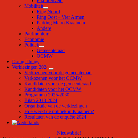
Pikdorenveld
Mobiliteit
Ring Noord
Ring Oost – Vier Armen
Parking Metro Kraainem
Andere
Patrimonium
Economie
Politiek
Gemeenteraad
OCMW
Doing Things
Verkiezingen 2024
Verkozenen voor de gemeenteraad
Verkozenen voor het OCMW
Kandidaten voor de gemeenteraad
Kandidaten voor het OCMW
Programma 2025-2030
Bilan 2018-2024
Organisatie van de verkiezingen
Hoe werkt de politiek in Kraainem?
Resultaten van de enquête 2024
Nieuwsbrief