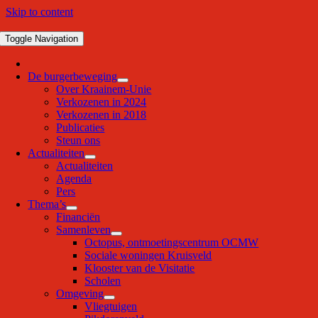
Skip to content
Toggle Navigation
De burgerbeweging
Over Kraainem-Unie
Verkozenen in 2024
Verkozenen in 2018
Publicaties
Steun ons
Actualiteiten
Actualiteiten
Agenda
Pers
Thema’s
Financiën
Samenleven
Octopus, ontmoetingscentrum OCMW
Sociale woningen Kruisveld
Klooster van de Visitatie
Scholen
Omgeving
Vliegtuigen