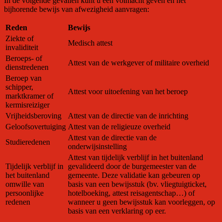
In de volgende gevallen kunt u een volmacht geven en het
bijhorende bewijs van afwezigheid aanvragen:
Reden
Bewijs
Ziekte of
Medisch attest
invaliditeit
Beroeps- of
Attest van de werkgever of militaire overheid
dienstredenen
Beroep van
schipper,
Attest voor uitoefening van het beroep
marktkramer of
kermisreiziger
Vrijheidsberoving
Attest van de directie van de inrichting
Geloofsovertuiging
Attest van de religieuze overheid
Attest van de directie van de
Studieredenen
onderwijsinstelling
Attest van tijdelijk verblijf in het buitenland
Tijdelijk verblijf in
gevalideerd door de burgemeester van de
het buitenland
gemeente. Deze validatie kan gebeuren op
omwille van
basis van een bewijsstuk (bv. vliegtuigticket,
persoonlijke
hotelboeking, attest reisagentschap…) of
redenen
wanneer u geen bewijsstuk kan voorleggen, op
basis van een verklaring op eer.