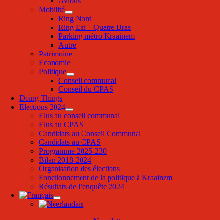
Avions
Mobilité
Ring Nord
Ring Est – Quatre Bras
Parking métro Kraainem
Autre
Patrimoine
Economie
Politique
Conseil communal
Conseil du CPAS
Doing Things
Elections 2024
Elus au conseil communal
Elus au CPAS
Candidats au Conseil Communal
Candidats au CPAS
Programme 2025-230
Bilan 2018-2024
Organisation des élections
Fonctionnement de la politique à Kraainem
Résultats de l’enquête 2024