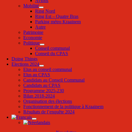
Avions
Mobilité
Ring Nord
Ring Est – Quatre Bras
Parking métro Kraainem
Autre
Patrimoine
Economie
Politique
Conseil communal
Conseil du CPAS
Doing Things
Elections 2024
Elus au conseil communal
Elus au CPAS
Candidats au Conseil Communal
Candidats au CPAS
Programme 2025-230
Bilan 2018-2024
Organisation des élections
Fonctionnement de la politique à Kraainem
Résultats de l’enquête 2024