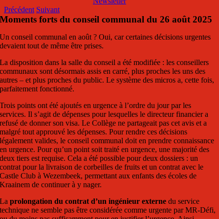
Newsletter
Précédent
Suivant
Moments forts du conseil communal du 26 août 2025
Un conseil communal en août ? Oui, car certaines décisions urgentes
devaient tout de même être prises.
La disposition dans la salle du conseil a été modifiée : les conseillers
communaux sont désormais assis en carré, plus proches les uns des
autres – et plus proches du public. Le système des micros a, cette fois,
parfaitement fonctionné.
Trois points ont été ajoutés en urgence à l’ordre du jour par les
services. Il s’agit de dépenses pour lesquelles le directeur financier a
refusé de donner son visa. Le Collège ne partageait pas cet avis et a
malgré tout approuvé les dépenses. Pour rendre ces décisions
légalement valides, le conseil communal doit en prendre connaissance
en urgence. Pour qu’un point soit traité en urgence, une majorité des
deux tiers est requise. Cela a été possible pour deux dossiers : un
contrat pour la livraison de corbeilles de fruits et un contrat avec le
Castle Club à Wezembeek, permettant aux enfants des écoles de
Kraainem de continuer à y nager.
La
prolongation du contrat d’un ingénieur externe
du service
technique ne semble pas être considérée comme urgente par MR-Défi,
ou du moins pas suffisamment pour en justifier l’urgence. Ainsi,