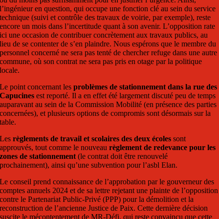
l’ingénieur en question, qui occupe une fonction clé au sein du service
technique (suivi et contrôle des travaux de voirie, par exemple), reste
encore un mois dans l’incertitude quant à son avenir. L’opposition rate
ici une occasion de contribuer concrètement aux travaux publics, au
lieu de se contenter de s’en plaindre. Nous espérons que le membre du
personnel concerné ne sera pas tenté de chercher refuge dans une autre
commune, où son contrat ne sera pas pris en otage par la politique
locale.
Le point concernant les
problèmes de stationnement dans la rue des
Capucines
est reporté. Il a en effet été largement discuté peu de temps
auparavant au sein de la Commission Mobilité (en présence des parties
concernées), et plusieurs options de compromis sont désormais sur la
table.
Les
règlements de travail et scolaires des deux écoles
sont
approuvés, tout comme le nouveau
règlement de redevance pour les
zones de stationnement
(le contrat doit être renouvelé
prochainement), ainsi qu’une subvention pour l’asbl Elan.
Le conseil prend connaissance de l’approbation par le gouverneur des
comptes annuels 2024 et de sa lettre rejetant une plainte de l’opposition
contre le Partenariat Public-Privé (PPP) pour la démolition et la
reconstruction de l’ancienne Justice de Paix. Cette dernière décision
suscite le mécontentement de MR-Défi, qui reste convaincu que cette