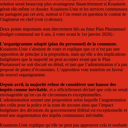
solution serait beaucoup plus avantageuse financièrement si Kraainem
gérait elle-même ce dossier. Kraainem-Unie et les services communaux
ne partagent pas cet avis, surtout si l’on remet en question le contrat de
l’ingénieur en chef (voir ci-dessus).
Deux points importants sont directement liés au futur Plan Pluriannuel
(budget communal sur 6 ans, à voter avant le 1er janvier 2026) :
L’organigramme adapté (plan du personnel) de la commune.
Kraainem-Unie s’abstient de voter et explique que ce n’est pas une
opposition de principe à la proposition, mais qu’elle a des implications
budgétaires que la majorité ne peut accepter avant que le Plan
Pluriannuel ne soit discuté en détail, et tant que l’administration n’a pas
proposé de pistes d’économies. L’opposition vote toutefois en faveur
du nouvel organigramme.
Depuis avril, la majorité refuse de considérer une hausse des
impôts comme inévitable
, et a officiellement déclaré que cela ne serait
envisageable qu’en cas de circonstances exceptionnelles.
L’administration soumet une proposition selon laquelle l’augmentation
des coûts pour la police et la zone de secours ainsi que l’impact
budgétaire des décisions du gouvernement fédéral est exceptionnelle et
rend une augmentation des impôts communaux inévitable.
Kraainem-Unie explique qu’elle ne peut pas approuver cela et souhaite