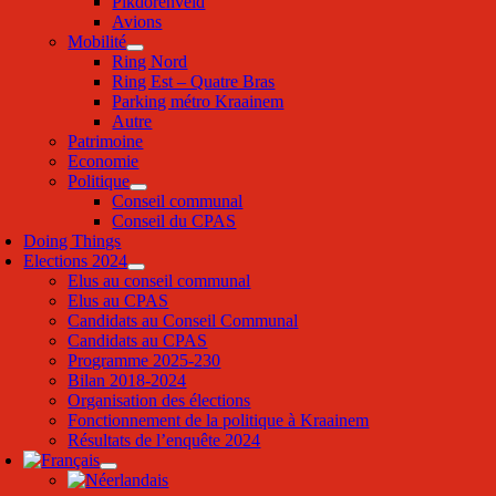
Pikdorenveld
Avions
Mobilité
Ring Nord
Ring Est – Quatre Bras
Parking métro Kraainem
Autre
Patrimoine
Economie
Politique
Conseil communal
Conseil du CPAS
Doing Things
Elections 2024
Elus au conseil communal
Elus au CPAS
Candidats au Conseil Communal
Candidats au CPAS
Programme 2025-230
Bilan 2018-2024
Organisation des élections
Fonctionnement de la politique à Kraainem
Résultats de l’enquête 2024